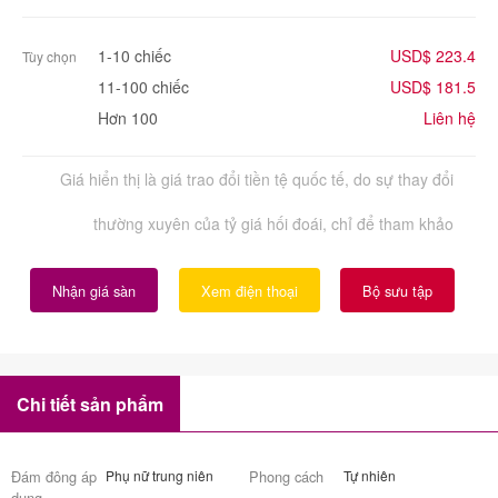
1-10 chiếc
USD$ 223.4
Tùy chọn
11-100 chiếc
USD$ 181.5
Hơn 100
Liên hệ
Giá hiển thị là giá trao đổi tiền tệ quốc tế, do sự thay đổi
thường xuyên của tỷ giá hối đoái, chỉ để tham khảo
Nhận giá sàn
Xem điện thoại
Bộ sưu tập
Chi tiết sản phẩm
Đám đông áp
Phụ nữ trung niên
Phong cách
Tự nhiên
dụng