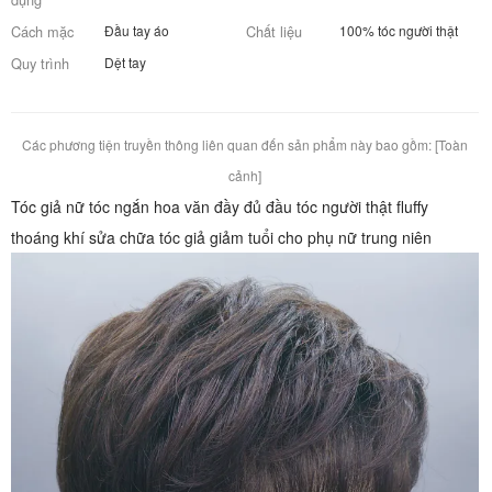
Cách mặc
Đầu tay áo
Chất liệu
100% tóc người thật
Quy trình
Dệt tay
Các phương tiện truyền thông liên quan đến sản phẩm này bao gồm: [
Toàn
cảnh
]
Tóc giả nữ tóc ngắn hoa văn đầy đủ đầu tóc người thật fluffy
thoáng khí sửa chữa tóc giả giảm tuổi cho phụ nữ trung niên