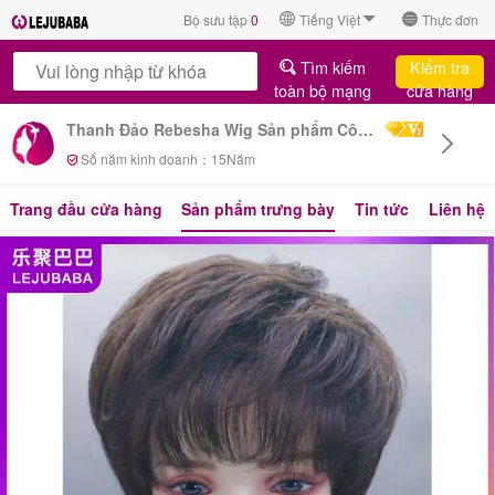
Bộ sưu tập
0
Tiếng Việt
Thực đơn
Tìm kiếm
Kiểm tra
toàn bộ mạng
cửa hàng
Thanh Đảo Rebesha Wig Sản phẩm Công ty TNHH
Số năm kinh doanh：
15
Năm
Trang đầu cửa hàng
Sản phẩm trưng bày
Tin tức
Liên hệ